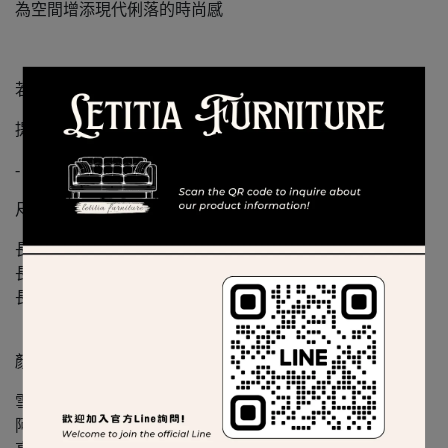
為空間增添現代俐落的時尚感
若有特別需求
提供另一個MIT製造同款系列可供參考
-
尺寸
長140 * 寬80 * 高75
長160 * 寬90 * 高75
長180 * 寬90 * 高75
顏色
雪山白
阿瑪尼灰