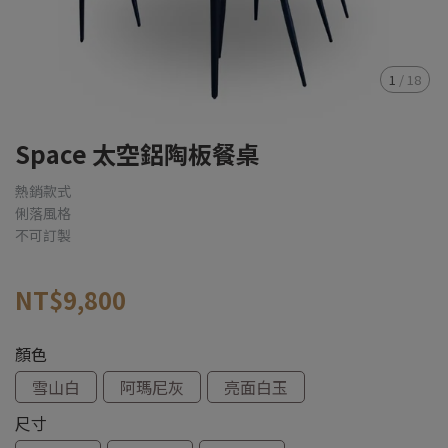
1
/
18
Space 太空鋁陶板餐桌
熱銷款式
俐落風格
不可訂製
NT$9,800
顏色
雪山白
阿瑪尼灰
亮面白玉
尺寸