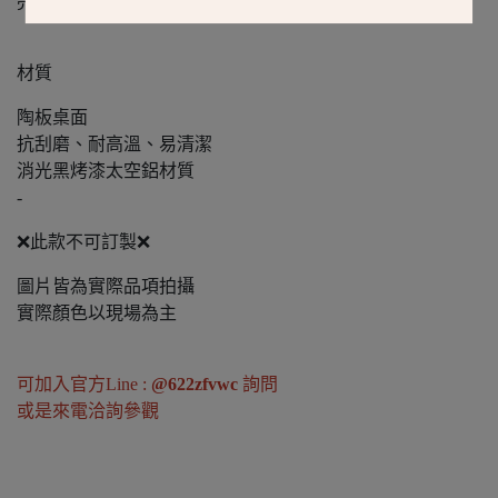
亮面白玉
材質
陶板桌面
抗刮磨、耐高溫、易清潔
消光黑烤漆太空鋁材質
-
❌此款不可訂製❌
圖片皆為實際品項拍攝
實際顏色以現場為主
可加入官方Line :
@622zfvwc
詢問
或是來電洽詢參觀