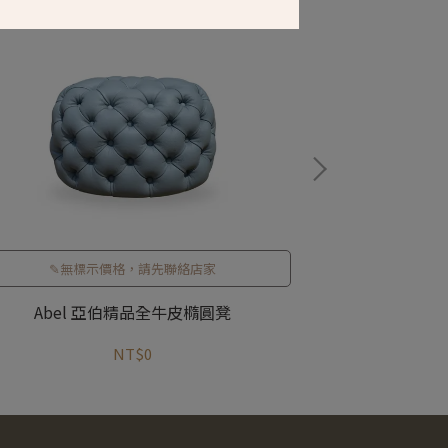
✎無標示價格，請先聯絡店家
Abel 亞伯精品全牛皮橢圓凳
Dam
NT$0