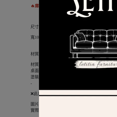
🔥庫存或細節，請加入官方Line或來電詢問🔥
尺寸
寬105 深52 高46
材質
材質：採用實木+MDF全包式材質
桌面：高級MDF全烤式材質
塗裝：採用優麗坦耐磨耐水塗裝
-
❌此款不可訂製❌
圖片皆為實際品項拍攝
實際顏色以現場為主