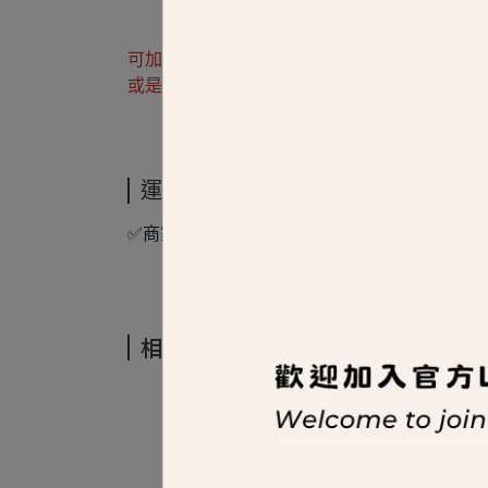
可加入官方Line :
@622zfvwc
詢問
或是來電洽詢參觀
運送方式
✅商家配送，滿六萬免運
相關商品