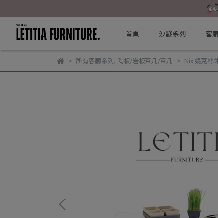
首頁
沙發系列
客
所有客廳系列
,
陶板/岩板茶几/茶几
Nix 妮克