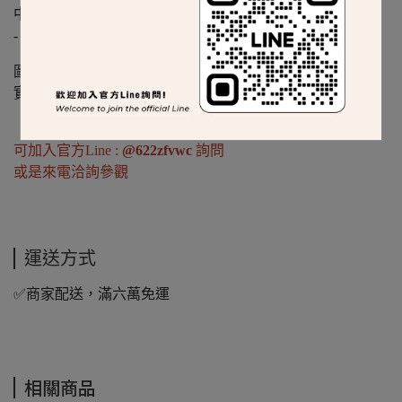
中柱採用軸承式旋轉
-
圖片皆為實際品項拍攝
實際顏色以現場為主
可加入官方Line :
@622zfvwc
詢問
或是來電洽詢參觀
運送方式
✅商家配送，滿六萬免運
相關商品