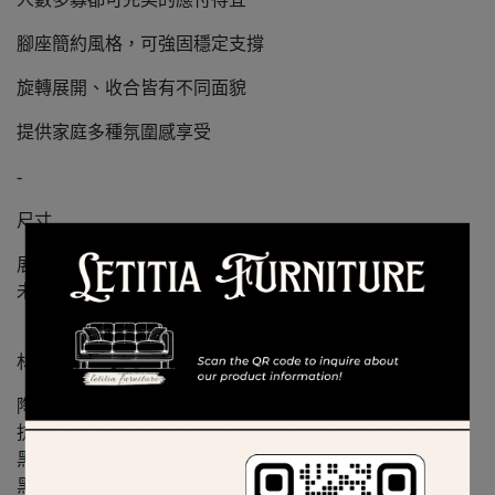
腳座簡約風格，可強固穩定支撐
旋轉展開、收合皆有不同面貌
提供家庭多種氛圍感享受
-
尺寸
展開直徑135
未展開總面積135*80
材質
陶板桌面
抗高溫、耐刮磨
黑砂碳素鋼
黑砂噴鐵烤漆