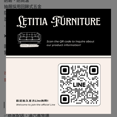
耐磨、耐高溫
抽屜採用回歸式五金
防鏽鐵管噴漆腳座
塗裝: 採用優麗坦耐磨、耐水塗裝
-
❌此款不可訂製❌
圖片皆為實際品項拍攝
實際顏色以現場為主
可加入官方Line :
@622zfvwc
詢問
或是來電洽詢參觀
運送方式
✅商家配送，滿六萬免運